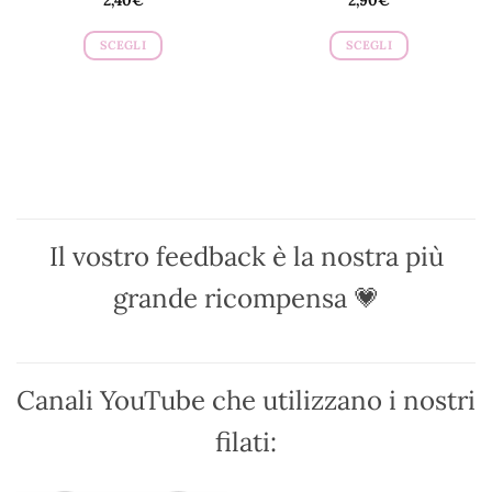
SCEGLI
SCEGLI
Questo
Questo
prodotto
prodotto
ha
ha
più
più
varianti.
varianti.
Le
Le
opzioni
opzioni
possono
possono
Il vostro feedback è la nostra più
essere
essere
scelte
scelte
grande ricompensa 💗
nella
nella
pagina
pagina
del
del
prodotto
prodotto
Canali YouTube che utilizzano i nostri
filati: