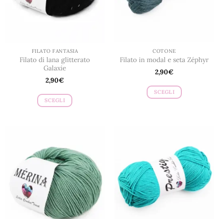
FILATO FANTASIA
COTONE
Filato di lana glitterato
Filato in modal e seta Zéphyr
Galaxie
2,90
€
2,90
€
SCEGLI
SCEGLI
Questo
Questo
prodotto
prodotto
ha
ha
più
più
varianti.
varianti.
Le
Le
opzioni
opzioni
possono
possono
essere
essere
scelte
scelte
nella
nella
pagina