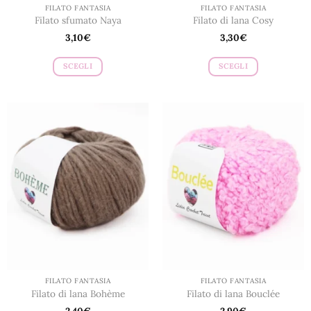
FILATO FANTASIA
FILATO FANTASIA
Filato sfumato Naya
Filato di lana Cosy
3,10
€
3,30
€
SCEGLI
SCEGLI
Questo
Questo
prodotto
prodotto
ha
ha
più
più
varianti.
varianti.
Le
Le
opzioni
opzioni
possono
possono
essere
essere
scelte
scelte
nella
nella
pagina
pagina
del
del
prodotto
prodotto
FILATO FANTASIA
FILATO FANTASIA
Filato di lana Bohème
Filato di lana Bouclée
2,40
€
2,90
€