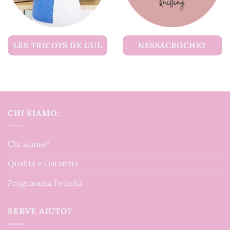
LES TRICOTS DE GUL
NESSACROCHET
CHI SIAMO:
Chi siamo?
Qualità e Garanzia
Programma Fedeltà
SERVE AIUTO?