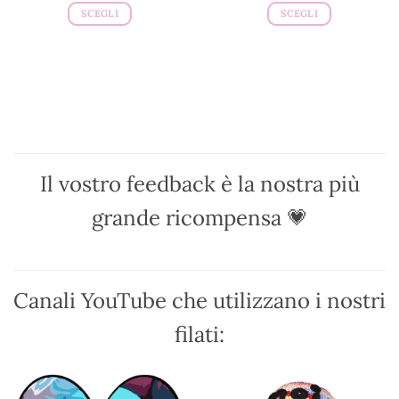
SCEGLI
SCEGLI
Questo
Questo
prodotto
prodotto
ha
ha
più
più
varianti.
varianti.
Le
Le
opzioni
opzioni
possono
possono
Il vostro feedback è la nostra più
essere
essere
scelte
scelte
grande ricompensa 💗
nella
nella
pagina
pagina
del
del
prodotto
prodotto
Canali YouTube che utilizzano i nostri
filati: