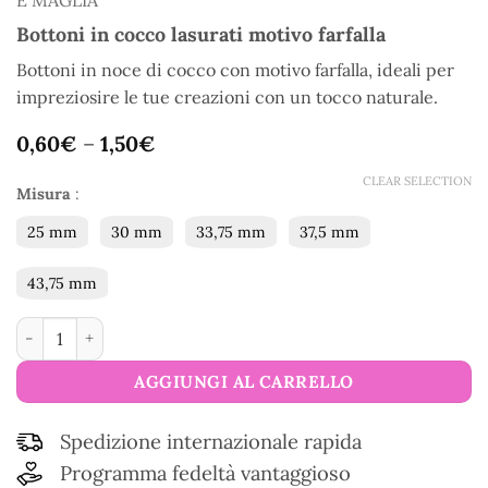
E MAGLIA
Bottoni in cocco lasurati motivo farfalla
Bottoni in noce di cocco con motivo farfalla, ideali per
impreziosire le tue creazioni con un tocco naturale.
0,60
€
–
1,50
€
CLEAR SELECTION
Misura
:
25 mm
30 mm
33,75 mm
37,5 mm
43,75 mm
Bottoni in cocco lasurati motivo farfalla quantità
AGGIUNGI AL CARRELLO
Spedizione internazionale rapida
Programma fedeltà vantaggioso