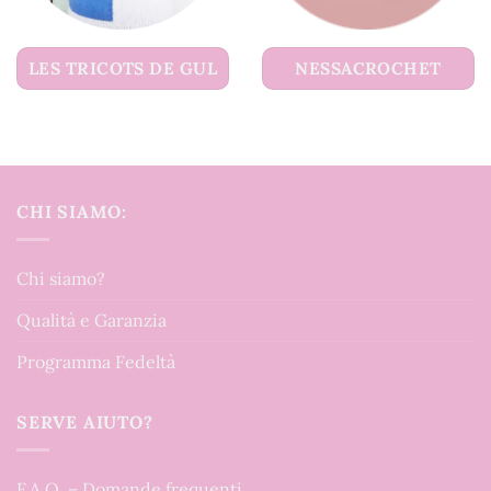
LES TRICOTS DE GUL
NESSACROCHET
CHI SIAMO:
Chi siamo?
Qualità e Garanzia
Programma Fedeltà
SERVE AIUTO?
F.A.Q. – Domande frequenti