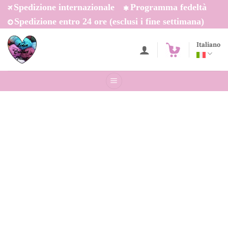
Salta
Spedizione internazionale
Programma fedeltà
ai
Spedizione entro 24 ore (esclusi i fine settimana)
contenuti
Italiano