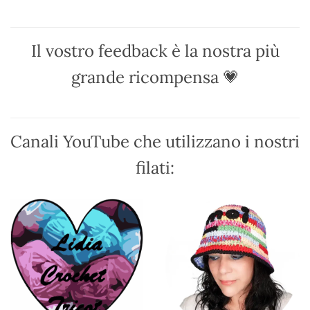
Le
Le
opzioni
opzioni
possono
possono
Il vostro feedback è la nostra più
essere
essere
scelte
scelte
grande ricompensa 💗
nella
nella
pagina
pagina
del
del
prodotto
prodotto
Canali YouTube che utilizzano i nostri
filati: