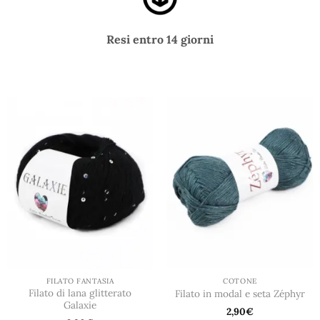
Resi entro 14 giorni
FILATO FANTASIA
COTONE
Filato di lana glitterato
Filato in modal e seta Zéphyr
Galaxie
2,90
€