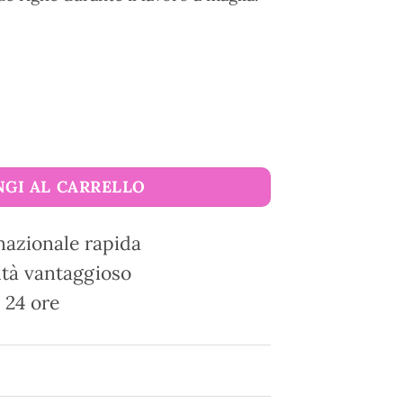
indful Collection KnitPro quantità
GI AL CARRELLO
nazionale rapida
tà vantaggioso
 24 ore