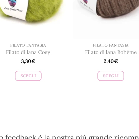
scelte
scelte
nella
nella
pagina
pagina
del
del
prodotto
prodotto
FILATO FANTASIA
FILATO FANTASIA
Filato di lana Cosy
Filato di lana Bohème
3,30
€
2,40
€
SCEGLI
SCEGLI
Questo
Questo
prodotto
prodotto
ha
ha
più
più
varianti.
varianti.
Le
Le
opzioni
opzioni
ro feedback è la nostra più grande ricom