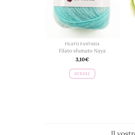
essere
scelte
nella
pagina
del
prodotto
FILATO FANTASIA
Filato sfumato Naya
3,10
€
SCEGLI
Questo
prodotto
ha
più
varianti.
Le
opzioni
Il vost