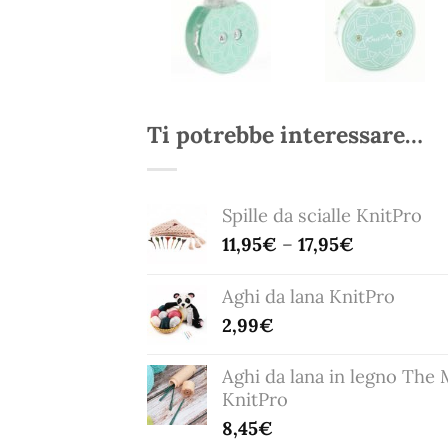
Ti potrebbe interessare…
Spille da scialle KnitPro
11,95
€
–
17,95
€
Aghi da lana KnitPro
2,99
€
Aghi da lana in legno The 
KnitPro
8,45
€