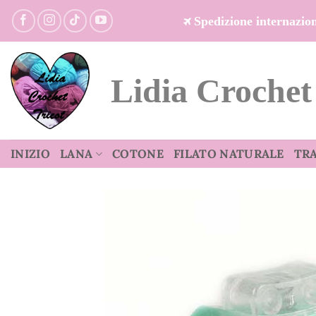
Salta
Spedizione internazi
ai
contenuti
Lidia Crochet
INIZIO
LANA
COTONE
FILATO NATURALE
TR