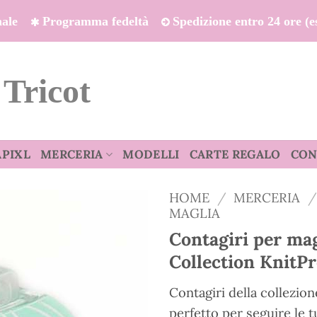
onale
Programma fedeltà
Spedizione entro 24 ore (es
 Tricot
APIXL
MERCERIA
MODELLI
CARTE REGALO
CON
HOME
/
MERCERIA
/
MAGLIA
Contagiri per ma
Collection KnitP
Contagiri della collezion
perfetto per seguire le t