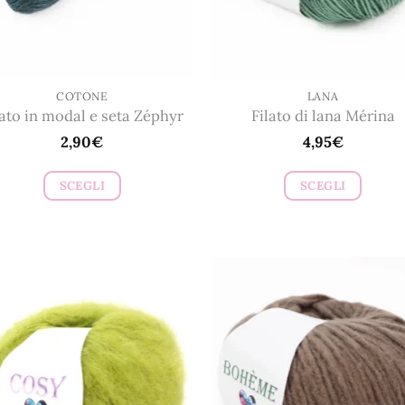
COTONE
LANA
lato in modal e seta Zéphyr
Filato di lana Mérina
2,90
€
4,95
€
SCEGLI
SCEGLI
Questo
Questo
prodotto
prodotto
ha
ha
più
più
varianti.
varianti.
Le
Le
opzioni
opzioni
possono
possono
essere
essere