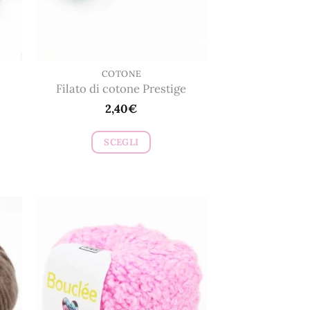
COTONE
Filato di cotone Prestige
2,40
€
SCEGLI
Questo
prodotto
ha
più
varianti.
Le
opzioni
possono
essere