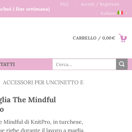
FAQ
Accedi / Registrati
clusi i fine settimana)
Italiano
CARRELLO /
0,00
€
Cerca:
TATTI
ACCESSORI PER UNCINETTO E
glia The Mindful
ro
e Mindful di KnitPro, in turchese,
ue righe durante il lavoro a maglia.