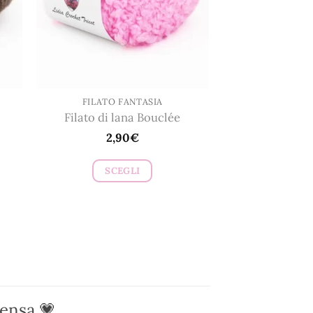
scelte
nella
pagina
del
prodotto
FILATO FANTASIA
Filato di lana Bouclée
2,90
€
SCEGLI
Questo
prodotto
ha
più
varianti.
Le
opzioni
pensa 💗