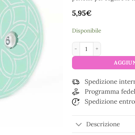
5,95
€
Disponibile
Contagiri per maglia The M
AGGIUN
Spedizione inter
Programma fedel
Spedizione entro
Descrizione