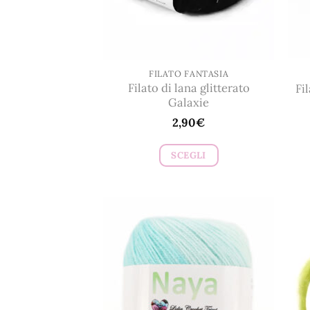
FILATO FANTASIA
Filato di lana glitterato
Fi
Galaxie
2,90
€
SCEGLI
Questo
prodotto
ha
più
varianti.
Le
opzioni
possono