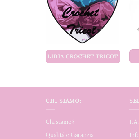
LIDIA CROCHET TRICOT
CHI SIAMO:
SE
Chi siamo?
F.A
Qualità e Garanzia
Inf