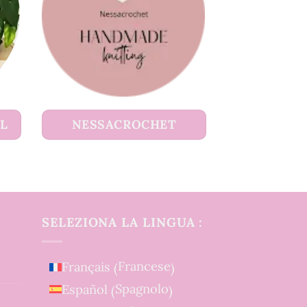
UL
NESSACROCHET
SELEZIONA LA LINGUA :
Francese
Français
(
)
Spagnolo
Español
(
)