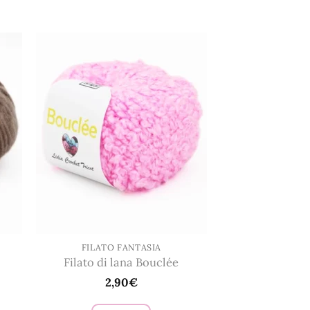
prodotto
ha
più
varianti.
Le
opzioni
possono
essere
scelte
nella
pagina
del
prodotto
FILATO FANTASIA
Filato di lana Bouclée
2,90
€