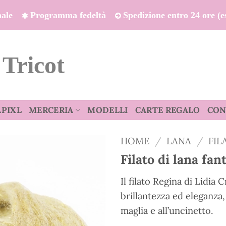
onale
Programma fedeltà
Spedizione entro 24 ore (es
 Tricot
APIXL
MERCERIA
MODELLI
CARTE REGALO
CON
HOME
/
LANA
/
FIL
Filato di lana fan
Il filato Regina di Lidia
brillantezza ed eleganza,
maglia e all’uncinetto.