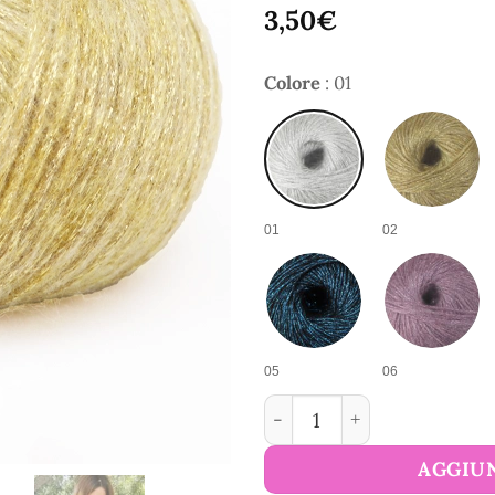
3,50
€
Colore
:
01
01
02
05
06
Filato di lana fantasia Reg
AGGIUN