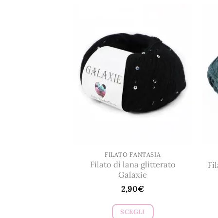
FILATO FANTASIA
Filato di lana glitterato
Fi
Galaxie
2,90
€
SCEGLI