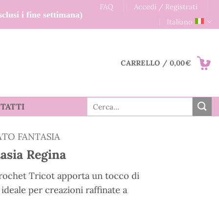
FAQ
Accedi / Registrati
clusi i fine settimana)
Italiano
CARRELLO /
0,00
€
Cerca:
TATTI
ATO FANTASIA
tasia Regina
 Crochet Tricot apporta un tocco di
 ideale per creazioni raffinate a