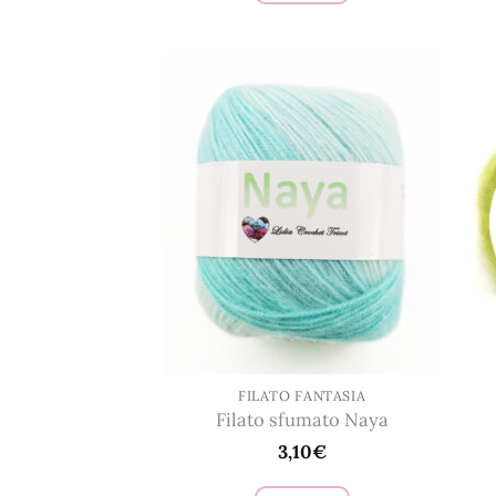
Questo
prodotto
ha
più
varianti.
Le
opzioni
possono
essere
scelte
nella
pagina
del
prodotto
FILATO FANTASIA
Filato sfumato Naya
3,10
€