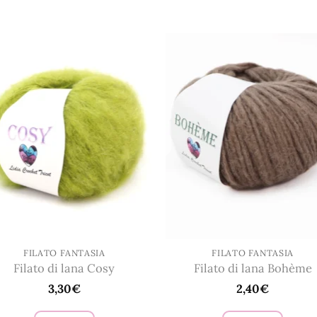
prodotto
prodotto
ha
ha
più
più
varianti.
varianti.
Le
Le
opzioni
opzioni
possono
possono
essere
essere
scelte
scelte
nella
nella
pagina
pagina
del
del
prodotto
prodotto
FILATO FANTASIA
FILATO FANTASIA
Filato di lana Cosy
Filato di lana Bohème
3,30
€
2,40
€