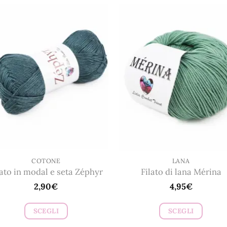
COTONE
LANA
lato in modal e seta Zéphyr
Filato di lana Mérina
2,90
€
4,95
€
SCEGLI
SCEGLI
Questo
Questo