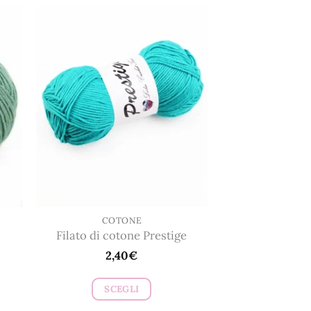
COTONE
Filato di cotone Prestige
2,40
€
SCEGLI
Questo