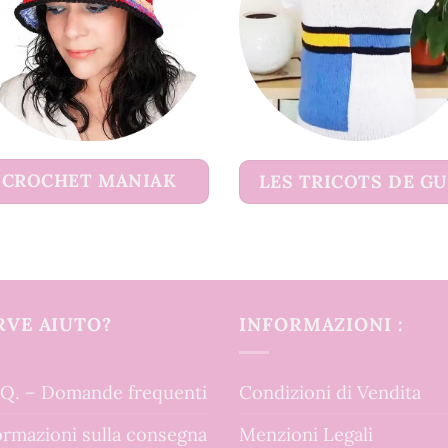
CROCHET MANIAK
LES TRICOTS DE G
RVE AIUTO?
INFORMAZIONI :
.Q. – Domande frequenti
Condizioni di Vendita
ormazioni sulla consegna
Menzioni Legali