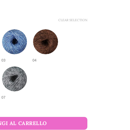
CLEAR SELECTION
03
04
07
ina quantità
GI AL CARRELLO