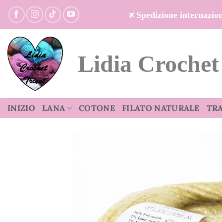
Salta
Spedizione internazi
ai
contenuti
Lidia Crochet
INIZIO
LANA
COTONE
FILATO NATURALE
TR