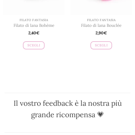
pagina
pagina
del
del
prodotto
prodotto
FILATO FANTASIA
FILATO FANTASIA
Filato di lana Bohème
Filato di lana Bouclée
2,40
€
2,90
€
SCEGLI
SCEGLI
Questo
Questo
prodotto
prodotto
ha
ha
più
più
varianti.
varianti.
Le
Le
opzioni
opzioni
possono
possono
Il vostro feedback è la nostra più
essere
essere
scelte
scelte
grande ricompensa 💗
nella
nella
pagina
pagina
del
del
prodotto
prodotto