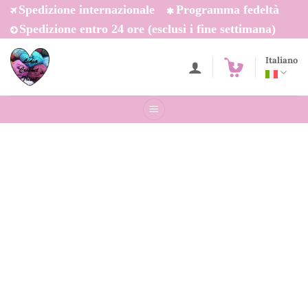
Salta
Spedizione internazionale
Programma fedeltà
ai
Spedizione entro 24 ore (esclusi i fine settimana)
contenuti
Italiano