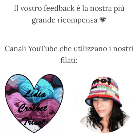
possono
possono
Il vostro feedback è la nostra più
essere
essere
scelte
scelte
grande ricompensa 💗
nella
nella
pagina
pagina
del
del
prodotto
prodotto
Canali YouTube che utilizzano i nostri
filati: