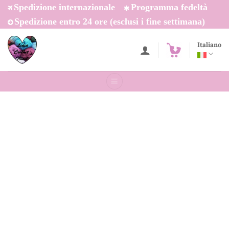
Salta
Spedizione internazionale
Programma fedeltà
ai
Spedizione entro 24 ore (esclusi i fine settimana)
contenuti
Italiano