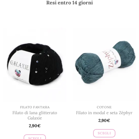
Resi entro 14 giorni
FILATO FANTASIA
COTONE
Filato di lana glitterato
Filato in modal e seta Zéphyr
Galaxie
2,90
€
2,90
€
SCEGLI
SCEGLI