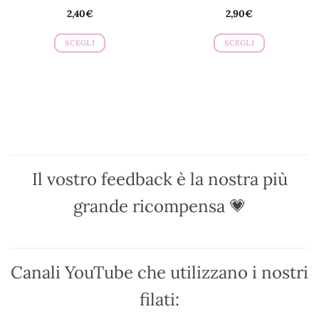
2,40
€
2,90
€
SCEGLI
SCEGLI
Questo
Questo
prodotto
prodotto
ha
ha
più
più
varianti.
varianti.
Le
Le
opzioni
opzioni
possono
possono
Il vostro feedback è la nostra più
essere
essere
scelte
scelte
grande ricompensa 💗
nella
nella
pagina
pagina
del
del
prodotto
prodotto
Canali YouTube che utilizzano i nostri
filati: