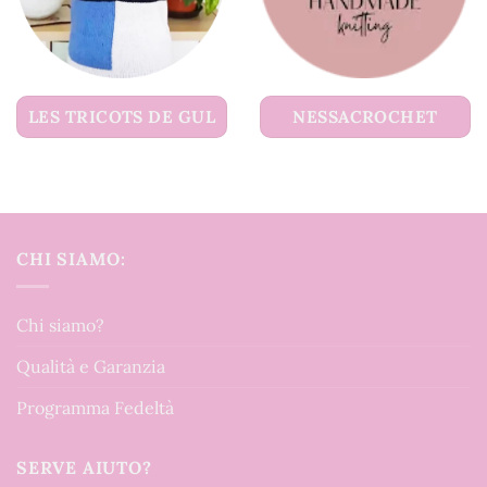
LES TRICOTS DE GUL
NESSACROCHET
CHI SIAMO:
Chi siamo?
Qualità e Garanzia
Programma Fedeltà
SERVE AIUTO?