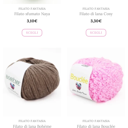
prodotto
prodotto
FILATO FANTASIA
FILATO FANTASIA
Filato sfumato Naya
Filato di lana Cosy
3,10
€
3,30
€
SCEGLI
SCEGLI
Questo
Questo
prodotto
prodotto
ha
ha
più
più
varianti.
varianti.
Le
Le
opzioni
opzioni
possono
possono
essere
essere
scelte
scelte
nella
nella
pagina
pagina
del
del
prodotto
prodotto
FILATO FANTASIA
FILATO FANTASIA
Filato di lana Bohème
Filato di lana Bouclée