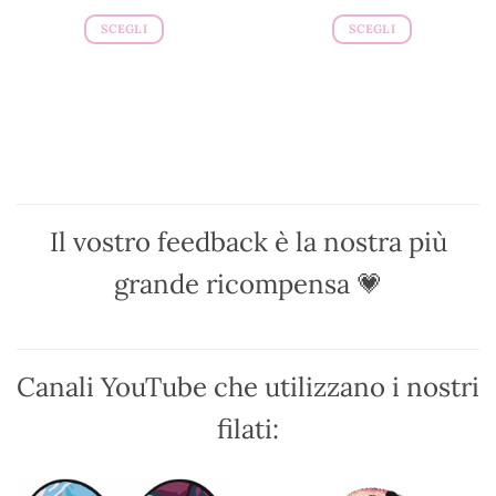
SCEGLI
SCEGLI
Questo
Questo
prodotto
prodotto
ha
ha
più
più
varianti.
varianti.
Le
Le
opzioni
opzioni
possono
possono
Il vostro feedback è la nostra più
essere
essere
scelte
scelte
grande ricompensa 💗
nella
nella
pagina
pagina
del
del
prodotto
prodotto
Canali YouTube che utilizzano i nostri
filati: