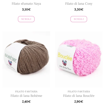
Filato sfumato Naya
Filato di lana Cosy
3,10
€
3,30
€
SCEGLI
SCEGLI
Questo
Questo
prodotto
prodotto
ha
ha
più
più
varianti.
varianti.
Le
Le
opzioni
opzioni
possono
possono
essere
essere
scelte
scelte
nella
nella
pagina
pagina
del
del
prodotto
prodotto
FILATO FANTASIA
FILATO FANTASIA
Filato di lana Bohème
Filato di lana Bouclée
2,40
€
2,90
€