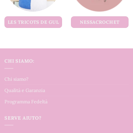
LES TRICOTS DE GUL
NESSACROCHET
CHI SIAMO:
Chi siamo?
Qualità e Garanzia
Programma Fedeltà
SERVE AIUTO?