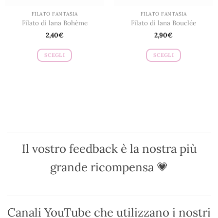
prodotto
prodotto
FILATO FANTASIA
FILATO FANTASIA
Filato di lana Bohème
Filato di lana Bouclée
2,40
€
2,90
€
SCEGLI
SCEGLI
Questo
Questo
prodotto
prodotto
ha
ha
più
più
varianti.
varianti.
Le
Le
opzioni
opzioni
possono
possono
Il vostro feedback è la nostra più
essere
essere
scelte
scelte
grande ricompensa 💗
nella
nella
pagina
pagina
del
del
prodotto
prodotto
Canali YouTube che utilizzano i nostri