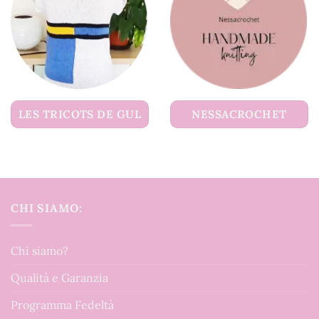
LES TRICOTS DE GUL
NESSACROCHET
CHI SIAMO:
Chi siamo?
Qualità e Garanzia
Programma Fedeltà