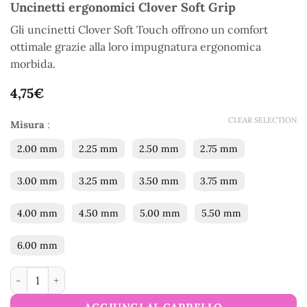
Uncinetti ergonomici Clover Soft Grip
Gli uncinetti Clover Soft Touch offrono un comfort
ottimale grazie alla loro impugnatura ergonomica
morbida.
4,75
€
CLEAR SELECTION
Misura
:
2.00 mm
2.25 mm
2.50 mm
2.75 mm
3.00 mm
3.25 mm
3.50 mm
3.75 mm
4.00 mm
4.50 mm
5.00 mm
5.50 mm
6.00 mm
Uncinetti ergonomici Clover Soft Grip quantità