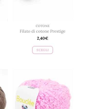
COTONE
Filato di cotone Prestige
2,40
€
SCEGLI
Questo
prodotto
ha
più
varianti.
Le
opzioni
possono
essere