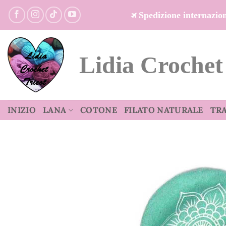
Salta
Spedizione internazi
ai
contenuti
Lidia Crochet
INIZIO
LANA
COTONE
FILATO NATURALE
TR