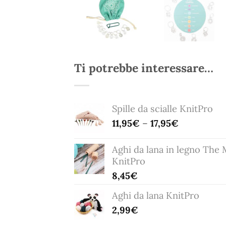
Ti potrebbe interessare…
Spille da scialle KnitPro
11,95
€
–
17,95
€
Aghi da lana in legno The 
KnitPro
8,45
€
Aghi da lana KnitPro
2,99
€