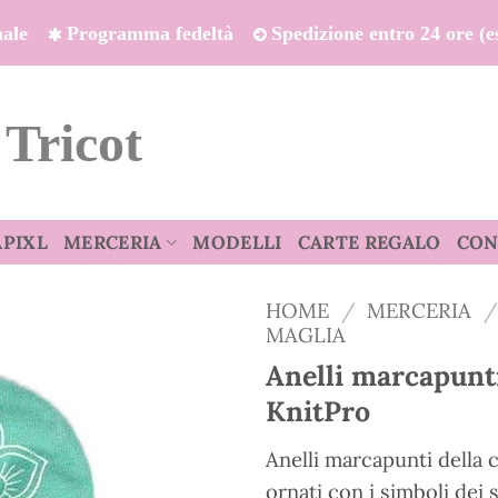
onale
Programma fedeltà
Spedizione entro 24 ore (es
 Tricot
APIXL
MERCERIA
MODELLI
CARTE REGALO
CON
HOME
/
MERCERIA
/
MAGLIA
Anelli marcapunt
KnitPro
Anelli marcapunti della 
ornati con i simboli dei 