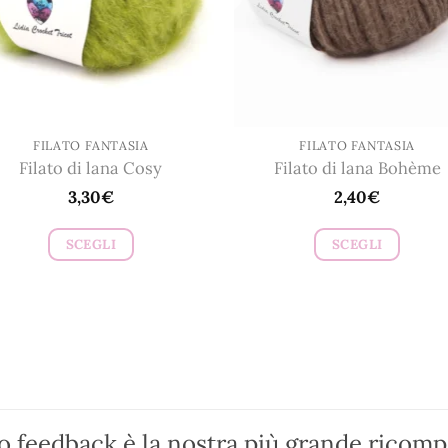
scelte
scelte
nella
nella
pagina
pagina
del
del
prodotto
prodotto
FILATO FANTASIA
FILATO FANTASIA
Filato di lana Cosy
Filato di lana Bohème
3,30
€
2,40
€
SCEGLI
SCEGLI
Questo
Questo
prodotto
prodotto
ha
ha
più
più
varianti.
varianti.
Le
Le
opzioni
opzioni
ro feedback è la nostra più grande ricom