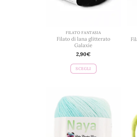
FILATO FANTASIA
Filato di lana glitterato
Fi
Galaxie
2,90
€
SCEGLI
Questo
prodotto
ha
più
varianti.
Le
opzioni
possono