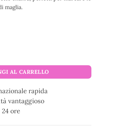
di maglia.
dful Collection KnitPro quantità
GI AL CARRELLO
nazionale rapida
tà vantaggioso
 24 ore