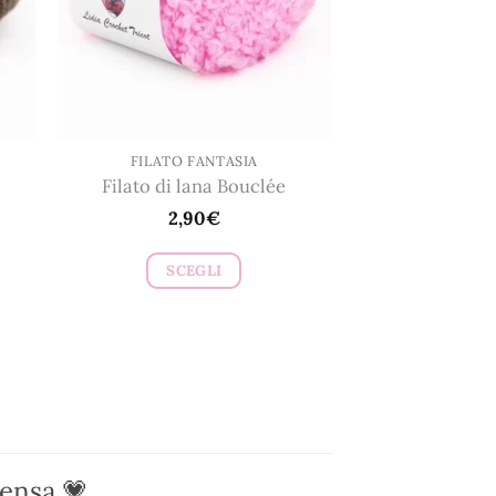
scelte
nella
pagina
del
prodotto
FILATO FANTASIA
Filato di lana Bouclée
2,90
€
SCEGLI
Questo
prodotto
ha
più
varianti.
Le
opzioni
pensa 💗