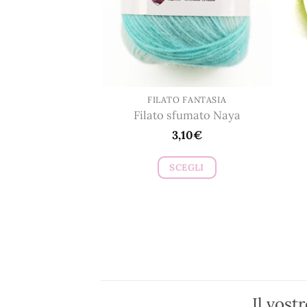
essere
scelte
nella
pagina
del
prodotto
FILATO FANTASIA
Filato sfumato Naya
3,10
€
SCEGLI
Questo
prodotto
ha
più
varianti.
Le
opzioni
Il vost