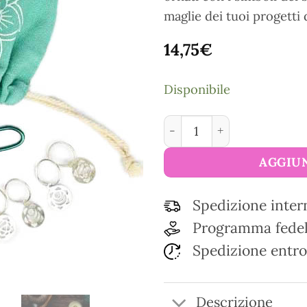
maglie dei tuoi progetti 
14,75
€
Disponibile
Anelli marcapunti The Min
AGGIUN
Spedizione inter
Programma fedel
Spedizione entro
Descrizione