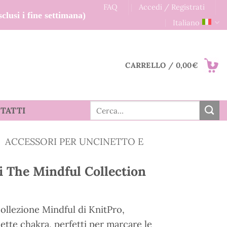
FAQ
Accedi / Registrati
clusi i fine settimana)
Italiano
CARRELLO /
0,00
€
Cerca:
TATTI
ACCESSORI PER UNCINETTO E
i The Mindful Collection
collezione Mindful di KnitPro,
sette chakra, perfetti per marcare le