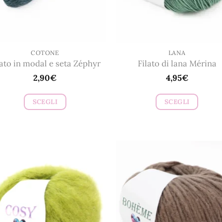
COTONE
LANA
lato in modal e seta Zéphyr
Filato di lana Mérina
2,90
€
4,95
€
SCEGLI
SCEGLI
Questo
Questo
prodotto
prodotto
ha
ha
più
più
varianti.
varianti.
Le
Le
opzioni
opzioni
possono
possono
essere
essere