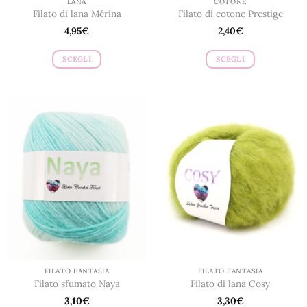
LANA
COTONE
Filato di lana Mérina
Filato di cotone Prestige
4,95
€
2,40
€
SCEGLI
SCEGLI
Questo
Questo
prodotto
prodotto
ha
ha
più
più
varianti.
varianti.
Le
Le
opzioni
opzioni
possono
possono
essere
essere
scelte
scelte
nella
nella
pagina
pagina
del
del
prodotto
prodotto
FILATO FANTASIA
FILATO FANTASIA
Filato sfumato Naya
Filato di lana Cosy
3,10
€
3,30
€