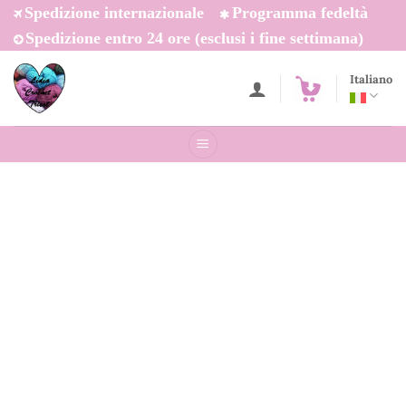
Salta
Spedizione internazionale
Programma fedeltà
ai
Spedizione entro 24 ore (esclusi i fine settimana)
contenuti
Italiano