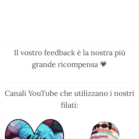
Questo
Questo
prodotto
prodotto
ha
ha
più
più
varianti.
varianti.
Le
Le
opzioni
opzioni
possono
possono
Il vostro feedback è la nostra più
essere
essere
scelte
scelte
grande ricompensa 💗
nella
nella
pagina
pagina
del
del
prodotto
prodotto
Canali YouTube che utilizzano i nostri
filati: